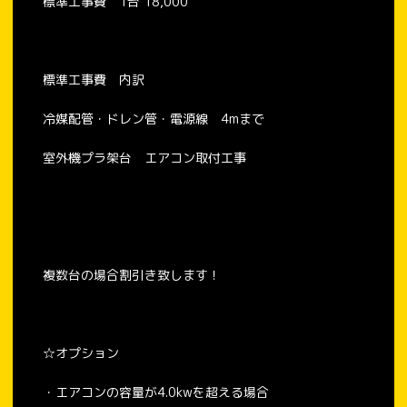
標準工事費 1台 18,000
標準工事費 内訳
冷媒配管・ドレン管・電源線 4mまで
室外機プラ架台 エアコン取付工事
複数台の場合割引き致します！
☆オプション
・エアコンの容量が4.0kwを超える場合